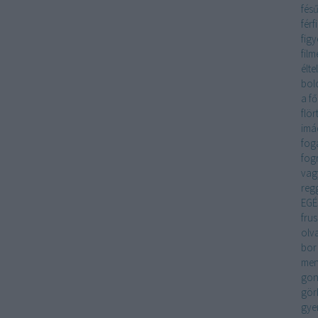
fés
férfi
fig
film
éltel
bol
a f
flö
imá
fog
fog
vag
regg
EGÉ
frus
olv
bor
me
gon
gör
gye