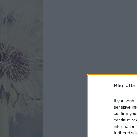
Blog -
Do 
If you wish 
sensitive in
confirm you
continue se
information 
further disc