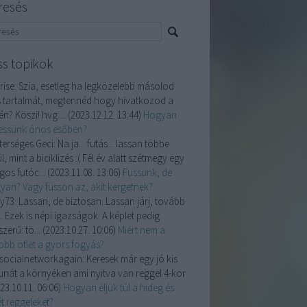
resés
ss topikok
ise:
Szia, esetleg ha legközelebb másolod
 tartalmát, megtennéd hogy hivatkozod a
n? Köszi! hvg....
(
2023.12.12. 13:44
)
Hogyan
essünk ónos esőben?
terséges Geci:
Na ja... futás... lassan többe
l, mint a biciklizés :( Fél év alatt szétmegy egy
gos futóc...
(
2023.11.08. 13:06
)
Fussunk, de
yan? Vagy fusson az, akit kergetnek?
y73:
Lassan, de biztosan. Lassan járj, tovább
. Ezek is népi igazságok. A képlet pedig
zerű: tö...
(
2023.10.27. 10:06
)
Miért nem a
jobb ötlet a gyors fogyás?
isocialnetworkagain:
Keresek már egy jó kis
unát a környéken ami nyitva van reggel 4-kor
23.10.11. 06:06
)
Hogyan éljük túl a hideg és
t reggeleket?