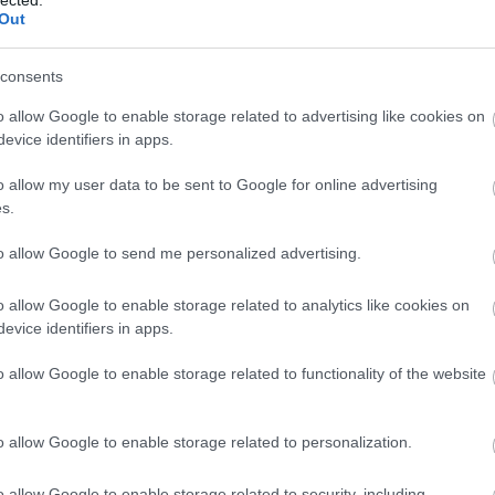
EGÉ
Out
egó
egy
férfi
consents
tán
o allow Google to enable storage related to advertising like cookies on
eins
evice identifiers in apps.
elel
ele
o allow my user data to be sent to Google for online advertising
férf
s.
elf
ella
to allow Google to send me personalized advertising.
elm
elsz
o allow Google to enable storage related to analytics like cookies on
elvá
evice identifiers in apps.
az I
emb
o allow Google to enable storage related to functionality of the website
éni
dé
sze
o allow Google to enable storage related to personalization.
erő
ért
emb
o allow Google to enable storage related to security, including