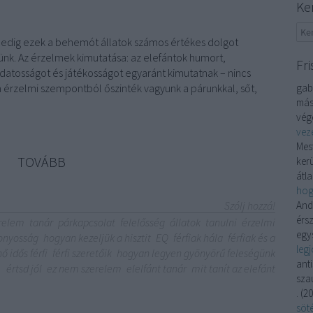
Ke
pedig ezek a behemót állatok számos értékes dolgot
k. Az érzelmek kimutatása: az elefántok humort,
Fri
atosságot és játékosságot egyaránt kimutatnak – nincs
 érzelmi szempontból őszinték vagyunk a párunkkal, sőt,
gabr
más
végé
vez
Mes
TOVÁBB
kerü
átla
hog
Szólj hozzá!
And
érsz
relem
tanár
párkapcsolat
felelősség
állatok
tanulni
érzelmi
egys
onyosság
hogyan kezeljük a hisztit
EQ
férfiak hála
férfiak és a
leg
nő idős férfi
férfi szeretőik
hogyan legyen gyönyörű feleségünk
ant
értsd jól
ez nem szerelem
elelfánt tanár
mit tanít az elefánt
sza
.
(
20
söté