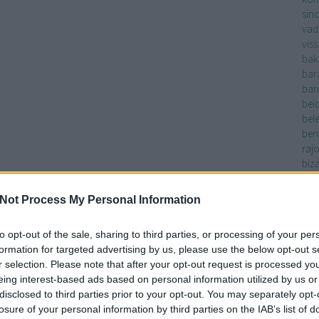
sinc
vad
vis
bak
bar
bar
bei
bel
ben
raj
biz
biz
blu
Not Process My Personal Information
bol
bold
to opt-out of the sale, sharing to third parties, or processing of your per
bol
formation for targeted advertising by us, please use the below opt-out s
nők
r selection. Please note that after your opt-out request is processed y
vag
eing interest-based ads based on personal information utilized by us or
bo
disclosed to third parties prior to your opt-out. You may separately opt-
bőr
losure of your personal information by third parties on the IAB’s list of
bor