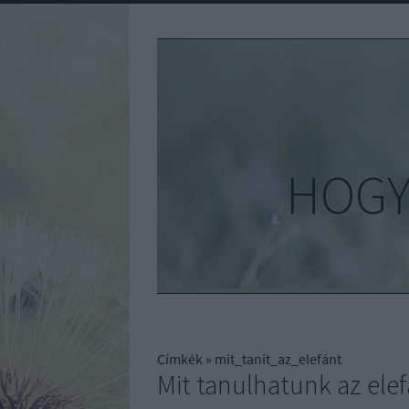
HOGY
Címkék
»
mit_tanít_az_elefánt
Mit tanulhatunk az ele