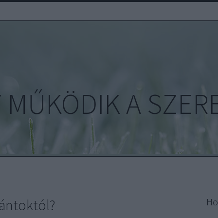
 MŰKÖDIK A SZER
fántoktól?
Ho