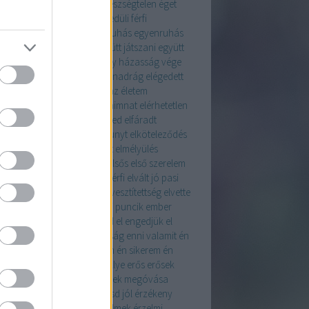
SZSÉGES TÁPLÁLKOZÁS
egészségtelen
éget
egocentrikus
egyedül
egyedüli férfi
enesség
egyenruha
egyenruhás
egyenruhás
együtt
együtt a család
együtt játszani
együtt
colni
együt a barátokkal
egy házasság vége
tein
éjjel
elegancia
elegáns nadrág
elégedett
fánt tanár
elelngedés
élem az életem
ngedés
elérem
elérem a céljaimnat
elérhetetlen
iak
elérhető pasi
élet
élet veled
elfáradt
ogadás
elhanyagolt test
elhunyt
elköteleződés
zulás
ellenállás
elme
elmélet
elmélyülés
úlás
előléptetés
előrelépés
elsős
első szerelem
igetelődés
elutasítás
elvált férfi
elvált jó pasi
lt nő
elvárások
elvesztés
elvesztítettség
elvette
sten
élvezzük a telet
emanci puncik
ember
erek
emlék
én
ének
engedd el
engedjük el
dő
énlép
ennivaló
ennivalóság
enni valamit
én
monaim
én fésűm
én naplóm
én sikerem
én
retem
EQ
érdemes
erdő
ereklye
erős
erősek
s a hitem
erős nő
érték
értékek megóvása
elem
érthető fogalmazás
értsd jól
érzékeny
erek
érzékeny szerető
érzelmek
érzelmi