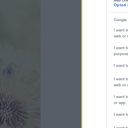
Opted 
Google 
I want t
web or d
I want t
purpose
I want 
I want t
web or d
I want t
or app.
I want t
I want t