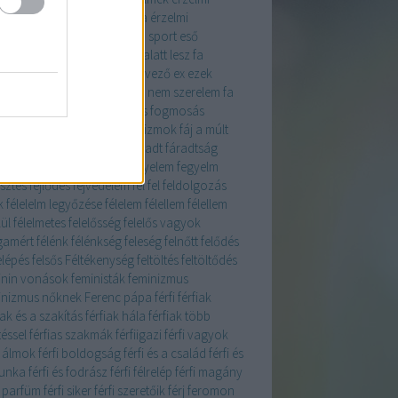
ligencia
érzelmi intelligencia
érzelmi
csalás
érzés
esgészséges a sport
eső
fürdő
étel
étrend
évek
évek alatt lesz fa
rtékelés
evés
evolúció
évtervező
ex
ezek
znek boldoggá
ezért élek
ez nem szerelem
fa
i
fahéj
fahéjjal
fáj
fájdalmas fogmosás
dalom
fájdalomküszöb
fájó izmok
fáj a múlt
falvak
family
faölelgetés
fáradt
fáradtság
ultság
fa fák
fa ületteése
fegyelem
fegyelm
esztés
fejlődés
fejvédelem
fél
fel
feldolgozás
k
félelelm legyőzése
félelem
félellem
félellem
ül
félelmetes
felelősség
felelős vagyok
amért
félénk
félénkség
feleség
felnőtt
felődés
elépés
felsős
Féltékenység
feltöltés
feltöltődés
inin vonások
feministák
feminizmus
inizmus nőknek
Ferenc pápa
férfi
férfiak
iak és a szakítás
férfiak hála
férfiak több
téssel
férfias szakmák
férfiigazi férfi vagyok
i álmok
férfi boldogság
férfi és a család
férfi és
unka
férfi és fodrász
férfi félrelép
férfi magány
i parfüm
férfi siker
férfi szeretőik
férj
feromon