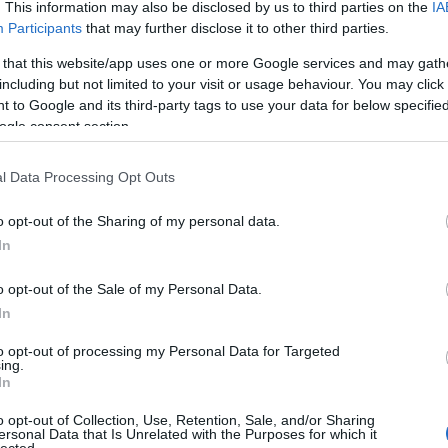
. This information may also be disclosed by us to third parties on the
IA
bull
Participants
that may further disclose it to other third parties.
call
látn
 that this website/app uses one or more Google services and may gath
cra
including but not limited to your visit or usage behaviour. You may click 
az 
 to Google and its third-party tags to use your data for below specifi
csal
ogle consent section.
csa
csil
l Data Processing Opt Outs
vag
les
o opt-out of the Sharing of my personal data.
vag
férfi
In
nők
cso
o opt-out of the Sale of my Personal Data.
dar
In
diét
hét
to opt-out of processing my Personal Data for Targeted
ing.
min
In
dús
oko
o opt-out of Collection, Use, Retention, Sale, and/or Sharing
edz
ersonal Data that Is Unrelated with the Purposes for which it
lected.