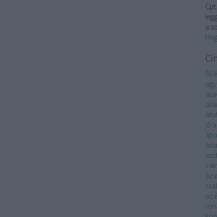
Cpt.
leg
a s
Hog
Cí
50 
ag
ala
áll
álla
jó
a
ápo
árta
asz
vál
az 
csa
az 
roh
kön