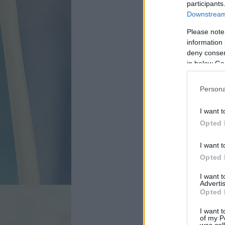
participants
Downstream 
Please note
information 
deny consent
in below Go
Persona
I want t
Opted 
I want t
Opted 
I want 
Advertis
Opted 
I want t
of my P
was col