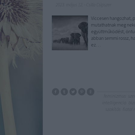
2023. május 12.
-
Csilla Csipszer
Viccesen hangozhat, 
mutathatnak meg nekün
együttműködést, öntud
abban semmi rossz, ha
ez…
feminizmus
sze
intelligencia
biz
szakítás
fiatal 