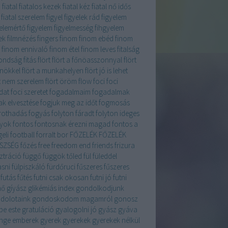
ű
fiatal
fiatalos kezek
fiatal kéz
fiatal nő idős
fiatal szerelem
figyel
figyelek rád
figyelem
yelemértő figyelem
figyelmesség
fihgyelem
ek
filmnézés
fingers
finom
finom ebéd
finom
finom ennivaló
finom étel
finom leves
fitalság
ondság
fitás
flört
flört a főnöasszonnyal
flört
őnökkel
flört a munkahelyen
flört jó is lehet
rt nem szerelem
flört öröm
flow
foci
foci
dat
foci szeretet
fogadalmaim
fogadalmak
ak elvesztése
fogjuk meg az időt
fogmosás
rothadás
fogyás
folyton fáradt
folyton ideges
yok
fontos
fontosnak érezni magad
fontos a
eli
football
forralt bor
FŐZELÉK
FŐZELÉK
SZSÉG
főzés
free
freedom end
friends
frizura
ztráció
függő
függök tőled
fül
füleddel
asni
fülpiszkáló
fürdőruci
fűszeres
fűszeres
futás
fűtés
futni csak okosan
futni jó
futni
nő
gíyász
glikémiás index
gondolkodjunk
dolotaink
gondoskodom magamról
gonosz
be este
gratuláció
gyalogolni jó
gyász
gyáva
nge emberek
gyerek
gyerekek
gyerekek nélkül