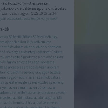
 Flint:
Rossz könyv - 3. és szerintem
gyakoribb ok: érdektelenség, unalom. Érdekes
orszámozás, nagyo...
(
2023.10.05. 13:34
)
yan olvassunk rossz (és jó) könyveket?
mkék
évesek
50 feletti férfiask
50 feletti nők
agy
yam
ajándék
akkor is jó kedvem lesz
kformálás
Alázat
alkohol
alkohol-tartalom
andó sóvárgás
állásinterjú
állásinterjú sikere
tok
almás pite
álmodozás
álom
alsós
aludni
lvás
ámbra
anioxidáns
ápol
ápolatna
ltság
arcápolás
arcápolás télen
arckrém
lan flört
asthma
ásványi anyagok
asztma
tmás vagyok
autmn
avar
az álmok valóra
nak
az élet élvezete
az élet küzdés
az élmény
enyém
az én álmaim
az én bőröm
az én
ládom
az én életem
az én férjam
az én sikerem
én testem
az idő múlása
az idő rabjai
az idő
an
az ősi természet hív
a jövő tervezése
a
yvek jók
a könyvek szeretete
a közelében