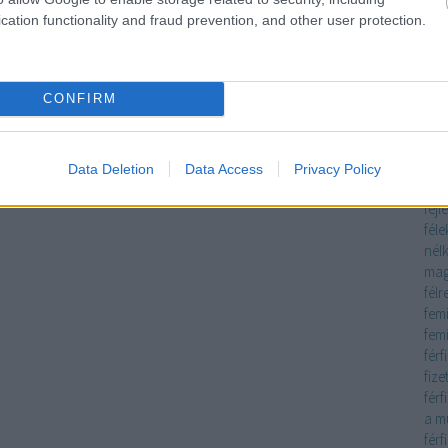
inte
cation functionality and fraud prevention, and other user protection.
meg
eső
évé
CONFIRM
tes
fagy
fáj
fák
Data Deletion
Data Access
Privacy Policy
fás
fejl
féle
nélk
mag
félr
fem
fem
férf
fize
férf
a m
férf