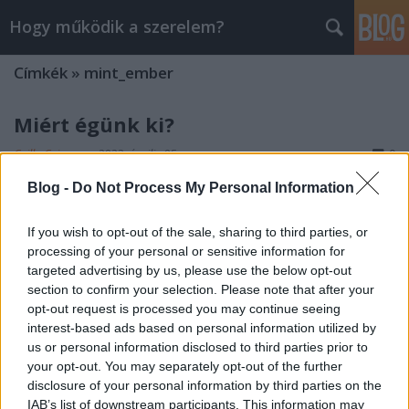
Hogy működik a szerelem?
Címkék
»
mint_ember
Miért égünk ki?
Csilla Csipszer
•
2023. április 05.
0
Blog -
Do Not Process My Personal Information
A kiégés egy tünetegyüttes, amely fizikai-érzelmi-
mentális kimerüléshez vezet. Az ember úgy érzi,
If you wish to opt-out of the sale, sharing to third parties, or
hogy agyonterhelt és képtelen az állandó
processing of your personal or sensitive information for
követelményeknek megfelelni. Az érdeklődés
targeted advertising by us, please use the below opt-out
elvesztéséhez és a motiváció hiányához vezethet. A
section to confirm your selection. Please note that after your
kiégési szindróma csökkenti a produktivitást és
opt-out request is processed you may continue seeing
elszívja az…
interest-based ads based on personal information utilized by
us or personal information disclosed to third parties prior to
Ezért érnek véget az első szerelmek
your opt-out. You may separately opt-out of the further
disclosure of your personal information by third parties on the
Csilla Csipszer
•
2023. március 31.
4
IAB’s list of downstream participants. This information may