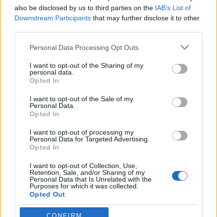
also be disclosed by us to third parties on the
IAB’s List of
Downstream Participants
that may further disclose it to other
Ha még 30 évesen is a gyerekkori szerelmeddel élsz,
third parties.
van esély közös jövőre, de sajnos nem sok. A legtöbb
első szerelem ugyanis törvényszerűen előbb vagy
Please note that this website/app uses one or more Google
Personal Data Processing Opt Outs
utóbb, de véget ér. Csak nagyon kevesen mondhatják
services and may gather and store information including but
el, hogy elsőre megtalálták azt az embert, aki mellett
not limited to your visit or usage behaviour. You may click to
I want to opt-out of the Sharing of my
personal data.
végül le is élik az egész életüket. Hogy…
grant or deny consent to Google and its third-party tags to
Opted In
use your data for below specified purposes in below Google
consent section.
Felhívás keringőre – avagy, hogy
I want to opt-out of the Sale of my
Personal Data.
csináld, hogy jó legyen?
Opted In
Csilla Csipszer
•
2023. március 27.
0
I want to opt-out of processing my
Personal Data for Targeted Advertising.
Opted In
Véleményem szerint a keringő csak két emberre
vonatkozik arra a kettőre aki keringőzik. És ha köztük
I want to opt-out of Collection, Use,
Retention, Sale, and/or Sharing of my
vibrált a levegő, akkor csak kettejük között vibrált
Personal Data that Is Unrelated with the
Purposes for which it was collected.
ahhoz senkinek semmi köze. És az természetes hogy
Opted Out
a vibrálás és a keringő tanulás a kettejük közös
élménye marad. A kettejük közt lévő titok teszi…
Google consents
CONFIRM