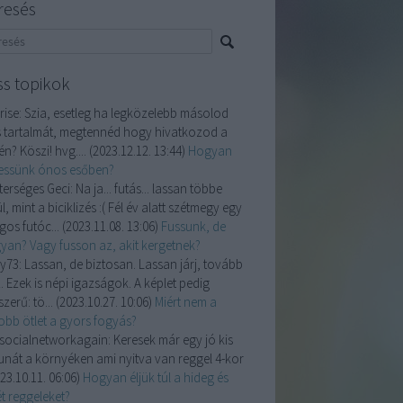
resés
ss topikok
ise:
Szia, esetleg ha legközelebb másolod
 tartalmát, megtennéd hogy hivatkozod a
n? Köszi! hvg....
(
2023.12.12. 13:44
)
Hogyan
essünk ónos esőben?
terséges Geci:
Na ja... futás... lassan többe
l, mint a biciklizés :( Fél év alatt szétmegy egy
gos futóc...
(
2023.11.08. 13:06
)
Fussunk, de
yan? Vagy fusson az, akit kergetnek?
y73:
Lassan, de biztosan. Lassan járj, tovább
. Ezek is népi igazságok. A képlet pedig
zerű: tö...
(
2023.10.27. 10:06
)
Miért nem a
jobb ötlet a gyors fogyás?
isocialnetworkagain:
Keresek már egy jó kis
unát a környéken ami nyitva van reggel 4-kor
23.10.11. 06:06
)
Hogyan éljük túl a hideg és
t reggeleket?