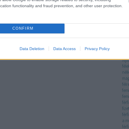
inte
cation functionality and fraud prevention, and other user protection.
meg
eső
évé
CONFIRM
tes
fagy
fáj
fák
Data Deletion
Data Access
Privacy Policy
fás
fejl
féle
nélk
mag
félr
fem
fem
férf
fize
férf
a m
férf