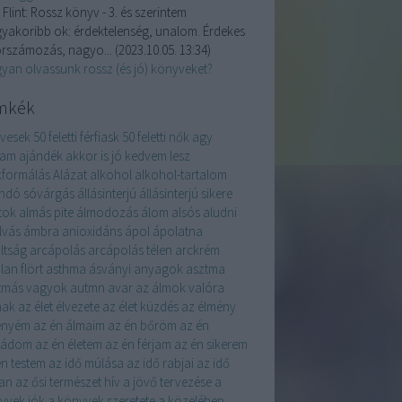
 Flint:
Rossz könyv - 3. és szerintem
gyakoribb ok: érdektelenség, unalom. Érdekes
orszámozás, nagyo...
(
2023.10.05. 13:34
)
yan olvassunk rossz (és jó) könyveket?
mkék
évesek
50 feletti férfiask
50 feletti nők
agy
yam
ajándék
akkor is jó kedvem lesz
kformálás
Alázat
alkohol
alkohol-tartalom
andó sóvárgás
állásinterjú
állásinterjú sikere
tok
almás pite
álmodozás
álom
alsós
aludni
lvás
ámbra
anioxidáns
ápol
ápolatna
ltság
arcápolás
arcápolás télen
arckrém
lan flört
asthma
ásványi anyagok
asztma
tmás vagyok
autmn
avar
az álmok valóra
nak
az élet élvezete
az élet küzdés
az élmény
enyém
az én álmaim
az én bőröm
az én
ládom
az én életem
az én férjam
az én sikerem
én testem
az idő múlása
az idő rabjai
az idő
an
az ősi természet hív
a jövő tervezése
a
yvek jók
a könyvek szeretete
a közelében