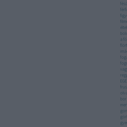
fés
férfi
fig
film
éltel
bol
a f
flö
imá
fog
fog
vag
regg
EGÉ
frus
olv
bor
me
gon
gör
gye