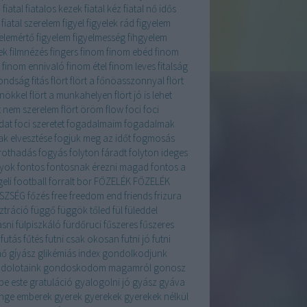
ű
fiatal
fiatalos kezek
fiatal kéz
fiatal nő idős
fiatal szerelem
figyel
figyelek rád
figyelem
yelemértő figyelem
figyelmesség
fihgyelem
ek
filmnézés
fingers
finom
finom ebéd
finom
finom ennivaló
finom étel
finom leves
fitalság
ondság
fitás
flört
flört a főnöasszonnyal
flört
őnökkel
flört a munkahelyen
flört jó is lehet
rt nem szerelem
flört öröm
flow
foci
foci
dat
foci szeretet
fogadalmaim
fogadalmak
ak elvesztése
fogjuk meg az időt
fogmosás
rothadás
fogyás
folyton fáradt
folyton ideges
yok
fontos
fontosnak érezni magad
fontos a
eli
football
forralt bor
FŐZELÉK
FŐZELÉK
SZSÉG
főzés
free
freedom end
friends
frizura
ztráció
függő
függök tőled
fül
füleddel
asni
fülpiszkáló
fürdőruci
fűszeres
fűszeres
futás
fűtés
futni csak okosan
futni jó
futni
nő
gíyász
glikémiás index
gondolkodjunk
dolotaink
gondoskodom magamról
gonosz
be este
gratuláció
gyalogolni jó
gyász
gyáva
nge emberek
gyerek
gyerekek
gyerekek nélkül