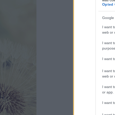
Opted 
Google 
I want t
web or d
I want t
purpose
I want 
I want t
web or d
I want t
or app.
I want t
I want t