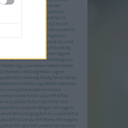
ligencia
érzelmi intelligencia
érzelmi
csalás
érzés
esgészséges a sport
eső
fürdő
étel
étrend
évek
évek alatt lesz fa
rtékelés
evés
evolúció
évtervező
ex
ezek
znek boldoggá
ezért élek
ez nem szerelem
fa
i
fahéj
fahéjjal
fáj
fájdalmas fogmosás
dalom
fájdalomküszöb
fájó izmok
fáj a múlt
falvak
family
faölelgetés
fáradt
fáradtság
ultság
fa fák
fa ületteése
fegyelem
fegyelm
esztés
fejlődés
fejvédelem
fel
fél
feldolgozás
k
félelelm legyőzése
félelem
félellem
félellem
ül
félelmetes
felelősség
felelős vagyok
amért
félénk
félénkség
feleség
felnőtt
felődés
elépés
felsős
Féltékenység
feltöltés
feltöltődés
inin vonások
feministák
feminizmus
inizmus nőknek
Ferenc pápa
férfi
férfiak
iak és a szakítás
férfiak hála
férfiak több
téssel
férfias szakmák
férfiigazi férfi vagyok
i álmok
férfi boldogság
férfi és a család
férfi és
unka
férfi és fodrász
férfi félrelép
férfi magány
i parfüm
férfi siker
férfi szeretőik
férj
feromon