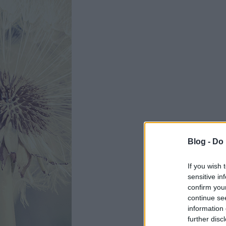
Blog -
Do 
If you wish 
sensitive in
confirm you
continue se
information 
further disc