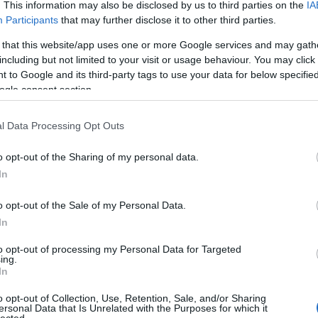
. This information may also be disclosed by us to third parties on the
IA
bull
Participants
that may further disclose it to other third parties.
call
látn
 that this website/app uses one or more Google services and may gath
cra
including but not limited to your visit or usage behaviour. You may click 
az 
 to Google and its third-party tags to use your data for below specifi
csal
ogle consent section.
csa
csil
l Data Processing Opt Outs
vag
les
o opt-out of the Sharing of my personal data.
vag
férfi
In
nők
cso
o opt-out of the Sale of my Personal Data.
dar
In
diét
hét
to opt-out of processing my Personal Data for Targeted
ing.
min
In
dús
oko
o opt-out of Collection, Use, Retention, Sale, and/or Sharing
edz
ersonal Data that Is Unrelated with the Purposes for which it
lected.