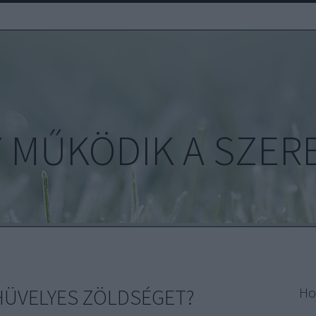
 MŰKÖDIK A SZER
HÜVELYES ZÖLDSÉGET?
Ho