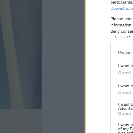
participants
Downstream 
Please note
information 
deny consent
in below Go
Persona
I want t
Opted 
I want t
Opted 
I want 
Advertis
Opted 
I want t
of my P
was col