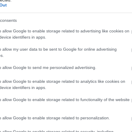
EGÉ
Out
egó
egy
férfi
consents
tán
o allow Google to enable storage related to advertising like cookies on
eins
evice identifiers in apps.
elel
ele
o allow my user data to be sent to Google for online advertising
férf
s.
elf
ella
to allow Google to send me personalized advertising.
elm
elsz
o allow Google to enable storage related to analytics like cookies on
elvá
evice identifiers in apps.
az I
emb
o allow Google to enable storage related to functionality of the website
éni
dé
sze
o allow Google to enable storage related to personalization.
erő
ért
emb
o allow Google to enable storage related to security, including