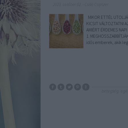
2023. október 02.
-
Csilla Csipszer
MIKOR ETTÉL UTOLJÁR
KICSIT VÁLTOZTATNI 
AMIÉRT ÉRDEMES NAPI
1. MEGHOSSZABBÍTJÁK
idős emberek, akik l
betegség
egé