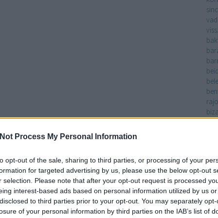
sinc
vad
vis
bak
bar
bar
bei
bel
ben
raj
biz
biz
blu
Not Process My Personal Information
bol
bold
to opt-out of the sale, sharing to third parties, or processing of your per
bol
formation for targeted advertising by us, please use the below opt-out s
nők
r selection. Please note that after your opt-out request is processed y
vag
eing interest-based ads based on personal information utilized by us or
bo
disclosed to third parties prior to your opt-out. You may separately opt-
bőr
losure of your personal information by third parties on the IAB’s list of
bor