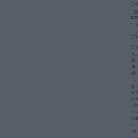
Cpt.
leg
a s
Hog
Cí
50 
ag
ala
áll
álla
jó
a
ápo
árta
asz
vál
az 
csa
az 
roh
kön