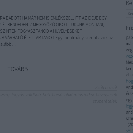
Ke
A BABOT? HA MÁR NEM IS EMLÉKSZEL, ITT AZ IDEJE EGY
AZ ÉTRENDEDEN. 7 MEGGYŐZŐ OKOT TUDUNK MONDANI,
Fri
 SZINTEN FOGYASZTANOD A HÜVELYESEKET.
 A VÁRHATÓ ÉLETTARTAMOT Egy tanulmány szerint azok az
gabr
más
egalább…
végé
vez
Mes
TOVÁBB
kerü
átla
hog
Szólj hozzá!
And
érsz
szség
fogyás
zöldbab
bab
borsó
glikémiás index
hüvelyesek
egys
szuperételek
leg
ant
sza
.
(
20
söté