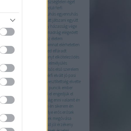
SZSÉGES TÁPLÁLKOZÁS
egészségtelen
éget
egocentrikus
egyedül
egyedüli férfi
enesség
egyenruha
egyenruhás
egyenruhás
együtt
együtt a család
együtt játszani
együtt
colni
együt a barátokkal
egy házasság vége
tein
éjjel
elegancia
elegáns nadrág
elégedett
fánt tanár
elelngedés
élem az életem
ngedés
elérem
elérem a céljaimnat
elérhetetlen
iak
elérhető pasi
élet
élet veled
elfáradt
ogadás
elhanyagolt test
elhunyt
elköteleződés
zulás
ellenállás
elme
elmélet
elmélyülés
úlás
előléptetés
előrelépés
elsős
első szerelem
igetelődés
elutasítás
elvált férfi
elvált jó pasi
lt nő
elvárások
elvesztés
elvesztítettség
elvette
sten
élvezzük a telet
emanci puncik
ember
erek
emlék
én
ének
engedd el
engedjük el
dő
énlép
ennivaló
ennivalóság
enni valamit
én
monaim
én fésűm
én naplóm
én sikerem
én
retem
EQ
érdemes
erdő
ereklye
erős
erősek
s a hitem
erős nő
érték
értékek megóvása
elem
érthető fogalmazás
értsd jól
érzékeny
erek
érzékeny szerető
érzelmek
érzelmi