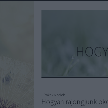
HOGY
Címkék
»
celeb
Hogyan rajongjunk ok