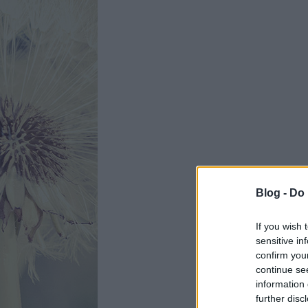
Blog -
Do 
If you wish 
sensitive in
confirm you
continue se
information 
further disc