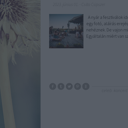
2023. június 01.
-
Csilla Csipszer
A nyár a fesztiválok i
egy fotó, aláírás erej
nehéznek. De vajon mil
Egyáltalán miért van s
celeb
koncert