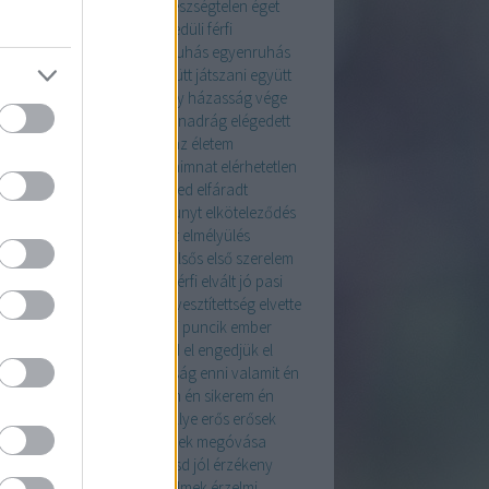
SZSÉGES TÁPLÁLKOZÁS
egészségtelen
éget
egocentrikus
egyedül
egyedüli férfi
enesség
egyenruha
egyenruhás
egyenruhás
együtt
együtt a család
együtt játszani
együtt
colni
együt a barátokkal
egy házasság vége
tein
éjjel
elegancia
elegáns nadrág
elégedett
fánt tanár
elelngedés
élem az életem
ngedés
elérem
elérem a céljaimnat
elérhetetlen
iak
elérhető pasi
élet
élet veled
elfáradt
ogadás
elhanyagolt test
elhunyt
elköteleződés
zulás
ellenállás
elme
elmélet
elmélyülés
úlás
előléptetés
előrelépés
elsős
első szerelem
igetelődés
elutasítás
elvált férfi
elvált jó pasi
lt nő
elvárások
elvesztés
elvesztítettség
elvette
sten
élvezzük a telet
emanci puncik
ember
erek
emlék
én
ének
engedd el
engedjük el
dő
énlép
ennivaló
ennivalóság
enni valamit
én
monaim
én fésűm
én naplóm
én sikerem
én
retem
EQ
érdemes
erdő
ereklye
erős
erősek
s a hitem
erős nő
érték
értékek megóvása
elem
érthető fogalmazás
értsd jól
érzékeny
erek
érzékeny szerető
érzelmek
érzelmi