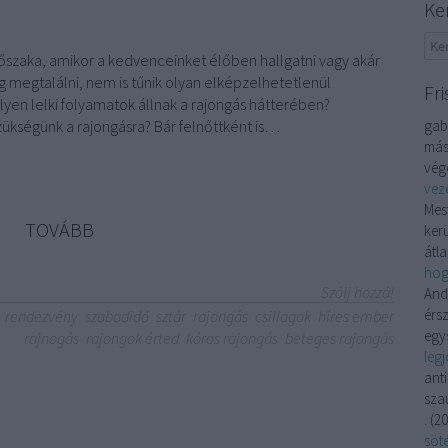
Ke
dőszaka, amikor a kedvenceinket élőben hallgatni vagy akár
éig megtalálni, nem is tűnik olyan elképzelhetetlenül
Fri
yen lelki folyamatok állnak a rajongás hátterében?
zükségünk a rajongásra? Bár felnőttként is…
gabr
más
végé
vez
Mes
TOVÁBB
kerü
átla
hog
Szólj hozzá!
And
érsz
rendezvény
szabadidő
sztár
rajongás
csillagok
híres ember
egys
rajnogás
rajongok érted
kóros rajongás
beteges rajongás
leg
ant
sza
.
(
20
söté