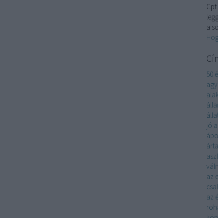
Cpt.
leg
a s
Hog
Cí
50 
ag
ala
áll
álla
jó
a
ápo
árta
asz
vál
az 
csa
az 
roh
kön