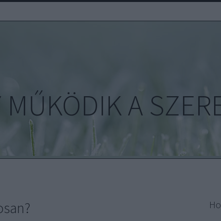
 MŰKÖDIK A SZER
osan?
Ho