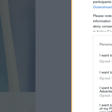
participants
Downstream 
Please note
information 
deny consent
in below Go
Persona
I want t
Opted 
I want t
Opted 
I want 
Advertis
Opted 
I want t
of my P
was col