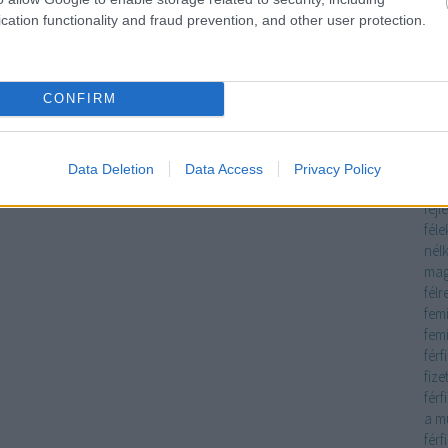
inte
cation functionality and fraud prevention, and other user protection.
meg
eső
évé
CONFIRM
tes
fagy
fáj
fák
Data Deletion
Data Access
Privacy Policy
fás
fejl
féle
nélk
mag
félr
fem
fem
férf
fize
férf
a m
férf