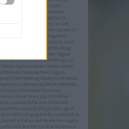
ligencia
érzelmi intelligencia
érzelmi
csalás
érzés
esgészséges a sport
eső
fürdő
étel
étrend
évek
évek alatt lesz fa
rtékelés
evés
evolúció
évtervező
ex
ezek
znek boldoggá
ezért élek
ez nem szerelem
fa
i
fahéj
fahéjjal
fáj
fájdalmas fogmosás
dalom
fájdalomküszöb
fájó izmok
fáj a múlt
falvak
family
faölelgetés
fáradt
fáradtság
ultság
fa fák
fa ületteése
fegyelem
fegyelm
esztés
fejlődés
fejvédelem
fel
fél
feldolgozás
k
félelelm legyőzése
félelem
félellem
félellem
ül
félelmetes
felelősség
felelős vagyok
amért
félénk
félénkség
feleség
felnőtt
felődés
elépés
felsős
Féltékenység
feltöltés
feltöltődés
inin vonások
feministák
feminizmus
inizmus nőknek
Ferenc pápa
férfi
férfiak
iak és a szakítás
férfiak hála
férfiak több
téssel
férfias szakmák
férfiigazi férfi vagyok
i álmok
férfi boldogság
férfi és a család
férfi és
unka
férfi és fodrász
férfi félrelép
férfi magány
i parfüm
férfi siker
férfi szeretőik
férj
feromon