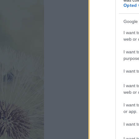
Opted 
Google 
I want t
web or d
I want t
purpose
I want 
I want t
web or d
I want t
or app.
I want t
I want t