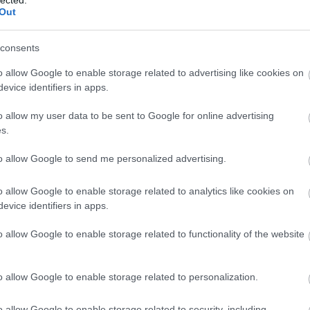
EGÉ
Out
egó
egy
férfi
consents
tán
o allow Google to enable storage related to advertising like cookies on
eins
evice identifiers in apps.
elel
ele
o allow my user data to be sent to Google for online advertising
férf
s.
elf
ella
to allow Google to send me personalized advertising.
elm
elsz
o allow Google to enable storage related to analytics like cookies on
elvá
evice identifiers in apps.
az I
emb
o allow Google to enable storage related to functionality of the website
éni
dé
sze
o allow Google to enable storage related to personalization.
erő
ért
emb
o allow Google to enable storage related to security, including