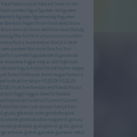
ű
fiatal
fiatalos kezek
fiatal kéz
fiatal nő idős
fiatal szerelem
figyel
figyelek rád
figyelem
yelemértő figyelem
figyelmesség
fihgyelem
ek
filmnézés
fingers
finom
finom ebéd
finom
finom ennivaló
finom étel
finom leves
fitalság
ondság
fitás
flört
flört a főnöasszonnyal
flört
őnökkel
flört a munkahelyen
flört jó is lehet
rt nem szerelem
flört öröm
flow
foci
foci
dat
foci szeretet
fogadalmaim
fogadalmak
ak elvesztése
fogjuk meg az időt
fogmosás
rothadás
fogyás
folyton fáradt
folyton ideges
yok
fontos
fontosnak érezni magad
fontos a
eli
football
forralt bor
FŐZELÉK
FŐZELÉK
SZSÉG
főzés
free
freedom end
friends
frizura
ztráció
függő
függök tőled
fül
füleddel
asni
fülpiszkáló
fürdőruci
fűszeres
fűszeres
futás
fűtés
futni csak okosan
futni jó
futni
nő
gíyász
glikémiás index
gondolkodjunk
dolotaink
gondoskodom magamról
gonosz
be este
gratuláció
gyalogolni jó
gyász
gyáva
nge emberek
gyerek
gyerekek
gyerekek nélkül