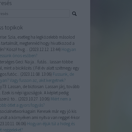
resés
ss topikok
ise:
Szia, esetleg ha legközelebb másolod
 tartalmát, megtennéd hogy hivatkozod a
n? Köszi! hvg....
(
2023.12.12. 13:44
)
Hogyan
essünk ónos esőben?
terséges Geci:
Na ja... futás... lassan többe
l, mint a biciklizés :( Fél év alatt szétmegy egy
gos futóc...
(
2023.11.08. 13:06
)
Fussunk, de
yan? Vagy fusson az, akit kergetnek?
y73:
Lassan, de biztosan. Lassan járj, tovább
. Ezek is népi igazságok. A képlet pedig
zerű: tö...
(
2023.10.27. 10:06
)
Miért nem a
jobb ötlet a gyors fogyás?
isocialnetworkagain:
Keresek már egy jó kis
unát a környéken ami nyitva van reggel 4-kor
23.10.11. 06:06
)
Hogyan éljük túl a hideg és
t reggeleket?