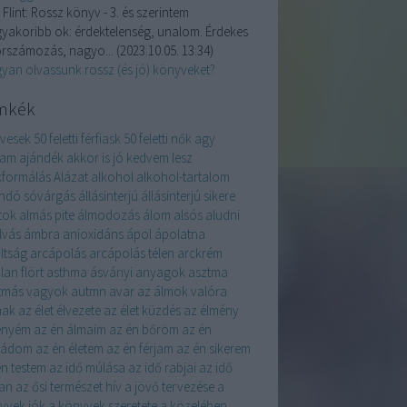
 Flint:
Rossz könyv - 3. és szerintem
gyakoribb ok: érdektelenség, unalom. Érdekes
orszámozás, nagyo...
(
2023.10.05. 13:34
)
yan olvassunk rossz (és jó) könyveket?
mkék
évesek
50 feletti férfiask
50 feletti nők
agy
yam
ajándék
akkor is jó kedvem lesz
kformálás
Alázat
alkohol
alkohol-tartalom
andó sóvárgás
állásinterjú
állásinterjú sikere
tok
almás pite
álmodozás
álom
alsós
aludni
lvás
ámbra
anioxidáns
ápol
ápolatna
ltság
arcápolás
arcápolás télen
arckrém
lan flört
asthma
ásványi anyagok
asztma
tmás vagyok
autmn
avar
az álmok valóra
nak
az élet élvezete
az élet küzdés
az élmény
enyém
az én álmaim
az én bőröm
az én
ládom
az én életem
az én férjam
az én sikerem
én testem
az idő múlása
az idő rabjai
az idő
an
az ősi természet hív
a jövő tervezése
a
yvek jók
a könyvek szeretete
a közelében