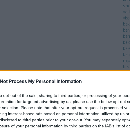
sinc
vad
vis
bak
bar
bar
bei
bel
ben
raj
biz
biz
blu
Not Process My Personal Information
bol
bold
to opt-out of the sale, sharing to third parties, or processing of your per
bol
formation for targeted advertising by us, please use the below opt-out s
nők
r selection. Please note that after your opt-out request is processed y
vag
eing interest-based ads based on personal information utilized by us or
bo
disclosed to third parties prior to your opt-out. You may separately opt-
bőr
losure of your personal information by third parties on the IAB’s list of
bor