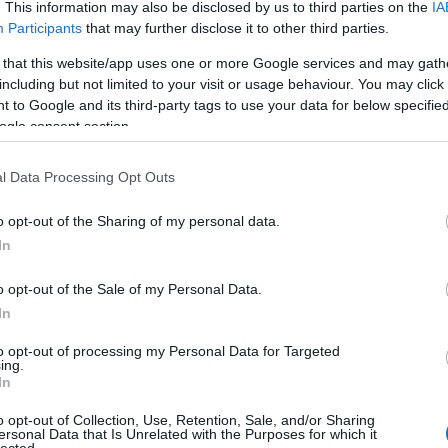
. This information may also be disclosed by us to third parties on the
IA
bull
Participants
that may further disclose it to other third parties.
call
látn
 that this website/app uses one or more Google services and may gath
cra
including but not limited to your visit or usage behaviour. You may click 
az 
 to Google and its third-party tags to use your data for below specifi
csal
ogle consent section.
csa
csil
l Data Processing Opt Outs
vag
les
o opt-out of the Sharing of my personal data.
vag
férfi
In
nők
cso
o opt-out of the Sale of my Personal Data.
dar
In
diét
hét
to opt-out of processing my Personal Data for Targeted
ing.
min
In
dús
oko
o opt-out of Collection, Use, Retention, Sale, and/or Sharing
edz
ersonal Data that Is Unrelated with the Purposes for which it
lected.