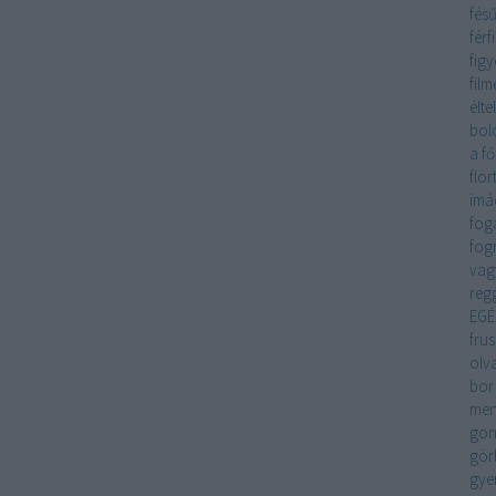
fés
férfi
fig
film
éltel
bol
a f
flö
imá
fog
fog
vag
regg
EGÉ
frus
olv
bor
me
gon
gör
gye