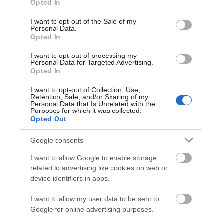
Opted In
elérésére jönnek az akadályok, melyeket…
use your data for below specified purposes in below Google
consent section.
I want to opt-out of the Sale of my
Personal Data.
Miért égünk ki?
Opted In
Csilla Csipszer
•
2023. április 05.
0
I want to opt-out of processing my
Personal Data for Targeted Advertising.
Opted In
A kiégés egy tünetegyüttes, amely fizikai-érzelmi-
mentális kimerüléshez vezet. Az ember úgy érzi,
I want to opt-out of Collection, Use,
hogy agyonterhelt és képtelen az állandó
Retention, Sale, and/or Sharing of my
Personal Data that Is Unrelated with the
követelményeknek megfelelni. Az érdeklődés
Purposes for which it was collected.
elvesztéséhez és a motiváció hiányához vezethet. A
Opted Out
kiégési szindróma csökkenti a produktivitást és
elszívja az…
Google consents
I want to allow Google to enable storage
Egy igaz ember: a vadász
related to advertising like cookies on web or
device identifiers in apps.
Csilla Csipszer
•
2023. március 29.
0
I want to allow my user data to be sent to
Elöljáróban le kell szögezni, hogy a védett vadat
Google for online advertising purposes.
lepuffantó, a státusszimbólumot kereső és hajszoló,