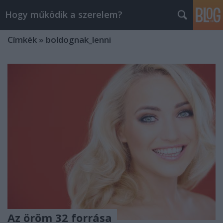
Hogy működik a szerelem?
Címkék
»
boldognak_lenni
Az öröm 32 forrása