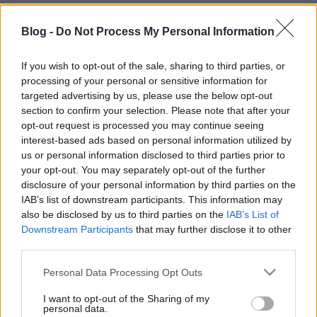
Csilla Csipszer
•
2023. július 24.
0
Blog -
Do Not Process My Personal Information
Gondolkodtál már azon, hogy téged mi tesz igazán
boldoggá? Vajon egy kellemes, kiadós vadászat vagy
If you wish to opt-out of the sale, sharing to third parties, or
egy pazar focimeccs a tévében ott lenne a listádon az
processing of your personal or sensitive information for
targeted advertising by us, please use the below opt-out
első 15-ben? Meg fogsz lepődni: a legtöbb nőknek
section to confirm your selection. Please note that after your
bizony ott van, és csak utána jönnek a gyerekek és a
opt-out request is processed you may continue seeing
háziállatok. A listát hátulról…
interest-based ads based on personal information utilized by
us or personal information disclosed to third parties prior to
Miért nem valósulnak meg az
your opt-out. You may separately opt-out of the further
disclosure of your personal information by third parties on the
álmaink?
IAB’s list of downstream participants. This information may
Csilla Csipszer
•
2023. április 20.
0
also be disclosed by us to third parties on the
IAB’s List of
Downstream Participants
that may further disclose it to other
third parties.
Mindenkinek vannak álmai, főleg gyerekkorában.
Akkor még csak egy kisautó, egy roller..stb. Később,
Please note that this website/app uses one or more Google
Personal Data Processing Opt Outs
mikor már felnővünk, szintén megmarad az autó, de
services and may gather and store information including but
társul hozzá egy ház, egy család, egy olyan élet, amit
not limited to your visit or usage behaviour. You may click to
I want to opt-out of the Sharing of my
personal data.
elképzelünk magunknak. Ahogy koncentrálunk a cél
grant or deny consent to Google and its third-party tags to